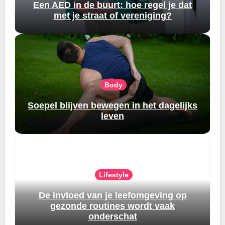
Een AED in de buurt: hoe regel je dat
met je straat of vereniging?
Body
Soepel blijven bewegen in het dagelijks
leven
Lifestyle
De invloed van je leefomgeving op
gezonde routines wordt vaak
onderschat