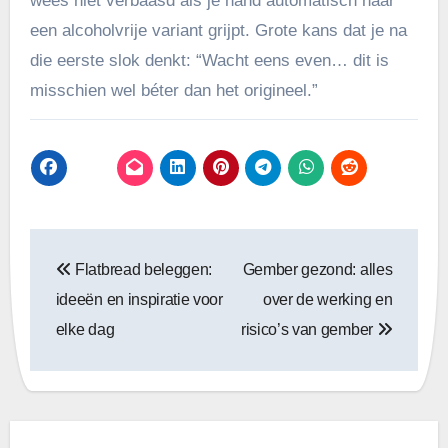
wees niet verbaasd als je hand automatisch naar
een alcoholvrije variant grijpt. Grote kans dat je na
die eerste slok denkt: “Wacht eens even… dit is
misschien wel béter dan het origineel.”
Bericht
Flatbread beleggen:
Gember gezond: alles
navigatie
ideeën en inspiratie voor
over de werking en
elke dag
risico’s van gember