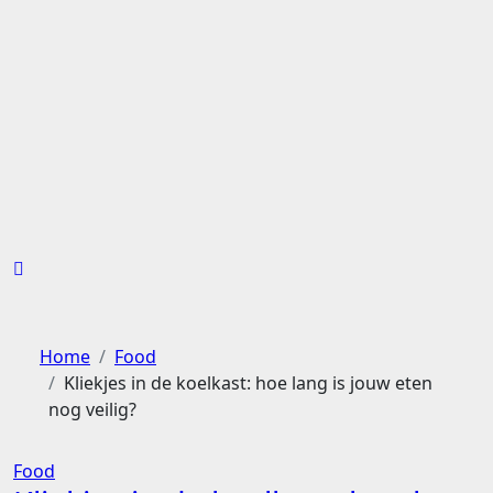
Ga
naar
de
inhoud
Home
Food
Kliekjes in de koelkast: hoe lang is jouw eten
nog veilig?
Food