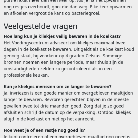
portie nooit meer dan één keer op. Als je na het opwarmen
nog restjes overhoudt, gooi die dan weg. Elke keer opwarmen
en afkoelen vergroot de kans op bacteriegroei.
Veelgestelde vragen
Hoe lang kun je kliekjes veilig bewaren in de koelkast?
Het Voedingscentrum adviseert om kliekjes maximaal twee
dagen in de koelkast te bewaren. Dit geldt als de koelkast koud
genoeg staat, bij voorkeur op 4 graden Celsius. Sommige
bronnen noemen een langere periode, maar thuis zijn de
omstandigheden zelden zo gecontroleerd als in een
professionele keuken.
Kun je kliekjes invriezen om ze langer te bewaren?
Ja, invriezen is een goede manier om overgebleven maaltijden
langer te bewaren. Bevroren gerechten blijven in de meeste
gevallen twee tot drie maanden goed. Zorg dat je ze goed
afsluit en schrijf de datum op de verpakking. Ontdooi kliekjes
altijd in de koelkast en niet op het aanrecht.
Hoe weet je of een restje nog goed is?
Je kunt controleren of een overgebleven maaltijd nog goed is