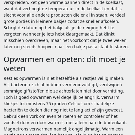
verspreiden. Zet geen warme pannen direct in de koelkast,
want dat verhoogt de temperatuur in de koelkast en dat is
slecht voor alle andere producten die er al in staan. Verdeel
grote porties in kleinere bakjes zodat ze sneller afkoelen.
Schrijf de datum op het bakje als je de neiging hebt te
vergeten wanneer je iets hebt klaargemaakt. Dat klinkt
misschien overdreven, maar het voorkomt dat je twee weken
later nog steeds hoopvol naar een bakje pasta staat te staren.
Opwarmen en opeten: dit moet je
weten
Restjes opwarmen is niet hetzelfde als restjes veilig maken.
Als bacteriën zich al hebben vermenigvuldigd, verdwijnen
sommige giftstoffen die ze achterlaten niet door verhitting.
Toch is goed opwarmen wel degelijk belangrijk. Verwarm
kliekjes tot minstens 75 graden Celsius om schadelijke
bacteriën te doden die nog niet te lang actief zijn geweest.
Gebruik een vork om even te roeren en controleer of het
voedsel door en door warm is, niet alleen aan de buitenkant.
Magnetrons verwarmen namelijk ongelijkmatig. Warm een