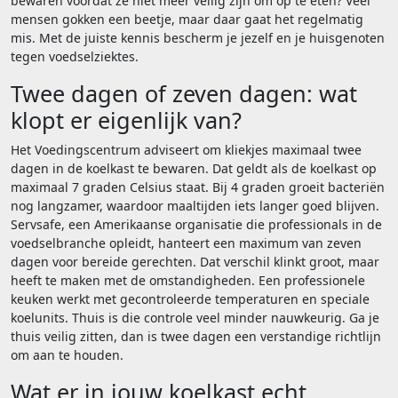
bewaren voordat ze niet meer veilig zijn om op te eten? Veel
mensen gokken een beetje, maar daar gaat het regelmatig
mis. Met de juiste kennis bescherm je jezelf en je huisgenoten
tegen voedselziektes.
Twee dagen of zeven dagen: wat
klopt er eigenlijk van?
Het Voedingscentrum adviseert om kliekjes maximaal twee
dagen in de koelkast te bewaren. Dat geldt als de koelkast op
maximaal 7 graden Celsius staat. Bij 4 graden groeit bacteriën
nog langzamer, waardoor maaltijden iets langer goed blijven.
Servsafe, een Amerikaanse organisatie die professionals in de
voedselbranche opleidt, hanteert een maximum van zeven
dagen voor bereide gerechten. Dat verschil klinkt groot, maar
heeft te maken met de omstandigheden. Een professionele
keuken werkt met gecontroleerde temperaturen en speciale
koelunits. Thuis is die controle veel minder nauwkeurig. Ga je
thuis veilig zitten, dan is twee dagen een verstandige richtlijn
om aan te houden.
Wat er in jouw koelkast echt