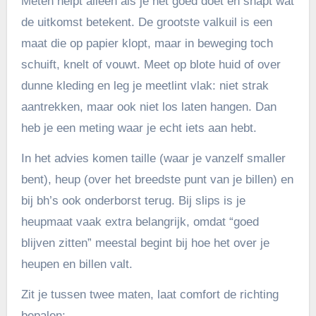
Meten helpt alleen als je het goed doet én snapt wat
de uitkomst betekent. De grootste valkuil is een
maat die op papier klopt, maar in beweging toch
schuift, knelt of vouwt. Meet op blote huid of over
dunne kleding en leg je meetlint vlak: niet strak
aantrekken, maar ook niet los laten hangen. Dan
heb je een meting waar je echt iets aan hebt.
In het advies komen taille (waar je vanzelf smaller
bent), heup (over het breedste punt van je billen) en
bij bh’s ook onderborst terug. Bij slips is je
heupmaat vaak extra belangrijk, omdat “goed
blijven zitten” meestal begint bij hoe het over je
heupen en billen valt.
Zit je tussen twee maten, laat comfort de richting
bepalen: