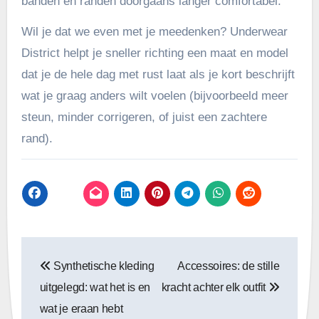
banden en randen doorgaans langer comfortabel.
Wil je dat we even met je meedenken? Underwear
District helpt je sneller richting een maat en model
dat je de hele dag met rust laat als je kort beschrijft
wat je graag anders wilt voelen (bijvoorbeeld meer
steun, minder corrigeren, of juist een zachtere
rand).
Bericht
Synthetische kleding
Accessoires: de stille
navigatie
uitgelegd: wat het is en
kracht achter elk outfit
wat je eraan hebt